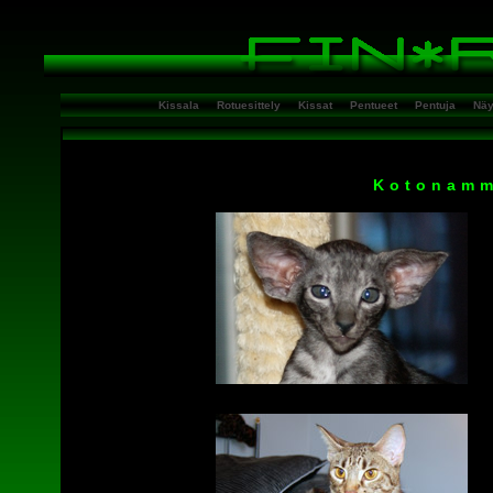
Kissala
Rotuesittely
Kissat
Pentueet
Pentuja
Näy
Kotonamm