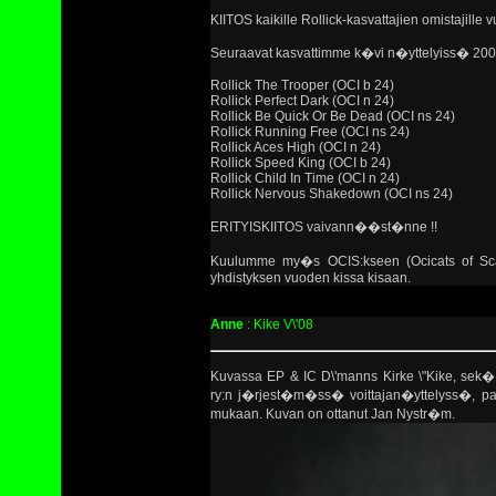
KIITOS kaikille Rollick-kasvattajien omistajille
Seuraavat kasvattimme k�vi n�yttelyiss� 200
Rollick The Trooper (OCI b 24)
Rollick Perfect Dark (OCI n 24)
Rollick Be Quick Or Be Dead (OCI ns 24)
Rollick Running Free (OCI ns 24)
Rollick Aces High (OCI n 24)
Rollick Speed King (OCI b 24)
Rollick Child In Time (OCI n 24)
Rollick Nervous Shakedown (OCI ns 24)
ERITYISKIITOS vaivann��st�nne !!
Kuulumme my�s OCIS:kseen (Ocicats of Sca
yhdistyksen vuoden kissa kisaan.
Anne
: Kike V\'08
Kuvassa EP & IC D\'manns Kirke \"Kike, sek� An
ry:n j�rjest�m�ss� voittajan�yttelyss�, par
mukaan. Kuvan on ottanut Jan Nystr�m.