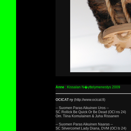
Anne
: Kissalan N�yttelymenestys 2009
OCICAT ry
(http://www.ocicat.fi)
-- Suomen Paras Aikuinen Uros --
SC Rollick Be Quick Or Be Dead (OCI ns 24)
Om. Tiina Komulainen & Juha Rissanen
-- Suomen Paras Aikuinen Naaras --
SC Silvercomet Lady Diana, DVM (OCI b 24)