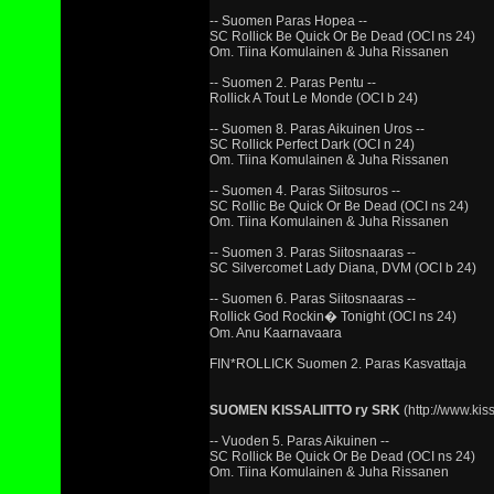
-- Suomen Paras Hopea --
SC Rollick Be Quick Or Be Dead (OCI ns 24)
Om. Tiina Komulainen & Juha Rissanen
-- Suomen 2. Paras Pentu --
Rollick A Tout Le Monde (OCI b 24)
-- Suomen 8. Paras Aikuinen Uros --
SC Rollick Perfect Dark (OCI n 24)
Om. Tiina Komulainen & Juha Rissanen
-- Suomen 4. Paras Siitosuros --
SC Rollic Be Quick Or Be Dead (OCI ns 24)
Om. Tiina Komulainen & Juha Rissanen
-- Suomen 3. Paras Siitosnaaras --
SC Silvercomet Lady Diana, DVM (OCI b 24)
-- Suomen 6. Paras Siitosnaaras --
Rollick God Rockin� Tonight (OCI ns 24)
Om. Anu Kaarnavaara
FIN*ROLLICK Suomen 2. Paras Kasvattaja
SUOMEN KISSALIITTO ry SRK
(http://www.kissa
-- Vuoden 5. Paras Aikuinen --
SC Rollick Be Quick Or Be Dead (OCI ns 24)
Om. Tiina Komulainen & Juha Rissanen