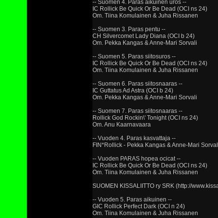
-- Suomen 4. Paras aikuinen uros --
IC Rollick Be Quick Or Be Dead (OCI ns 24)
Om. Tiina Komulainen & Juha Rissanen
-- Suomen 3. Paras pentu --
CH Silvercomet Lady Diana (OCI b 24)
Om. Pekka Kangas & Anne-Mari Sorvali
-- Suomen 5. Paras siitosuros --
IC Rollick Be Quick Or Be Dead (OCI ns 24)
Om. Tiina Komulainen & Juha Rissanen
-- Suomen 6. Paras siitosnaaras --
IC Guttatus Ad Astra (OCI b 24)
Om. Pekka Kangas & Anne-Mari Sorvali
-- Suomen 7. Paras siitosnaaras --
Rollick God Rockin\' Tonight (OCI ns 24)
Om. Anu Kaarnavaara
-- Vuoden 4. Paras kasvattaja --
FIN*Rollick - Pekka Kangas & Anne-Mari Sorval
-- Vuoden PARAS hopea ocicat --
IC Rollick Be Quick Or Be Dead (OCI ns 24)
Om. Tiina Komulainen & Juha Rissanen
SUOMEN KISSALIITTO ry SRK (http://www.kissalii
-- Vuoden 5. Paras aikuinen --
GIC Rollick Perfect Dark (OCI n 24)
Om. Tiina Komulainen & Juha Rissanen