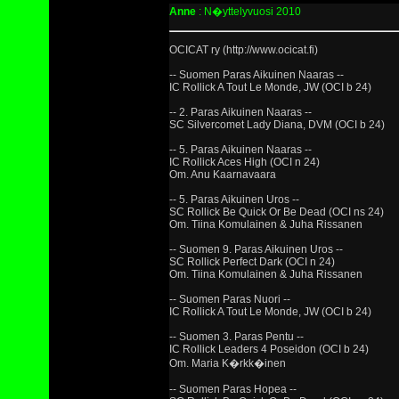
Anne
: N�yttelyvuosi 2010
OCICAT ry (http://www.ocicat.fi)
-- Suomen Paras Aikuinen Naaras --
IC Rollick A Tout Le Monde, JW (OCI b 24)
-- 2. Paras Aikuinen Naaras --
SC Silvercomet Lady Diana, DVM (OCI b 24)
-- 5. Paras Aikuinen Naaras --
IC Rollick Aces High (OCI n 24)
Om. Anu Kaarnavaara
-- 5. Paras Aikuinen Uros --
SC Rollick Be Quick Or Be Dead (OCI ns 24)
Om. Tiina Komulainen & Juha Rissanen
-- Suomen 9. Paras Aikuinen Uros --
SC Rollick Perfect Dark (OCI n 24)
Om. Tiina Komulainen & Juha Rissanen
-- Suomen Paras Nuori --
IC Rollick A Tout Le Monde, JW (OCI b 24)
-- Suomen 3. Paras Pentu --
IC Rollick Leaders 4 Poseidon (OCI b 24)
Om. Maria K�rkk�inen
-- Suomen Paras Hopea --