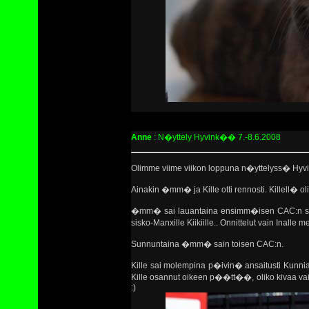
Anne
: N�yttely Hyvink�� 7.-8.6.2008
Olimme viime viikon loppuna n�yttelyss� Hyv
Ainakin �mm� ja Kille otti rennosti. Killell� o
�mm� sai lauantaina ensimm�isen CAC:n se
sisko-Manxille Kiikiille.. Onnittelut vain Inalle
Sunnuntaina �mm� sain toisen CAC:n.
Kille sai molempina p�ivin� ansaitusti Kunni
Kille osannut oikeen p��tt��, oliko kivaa vai 
:)