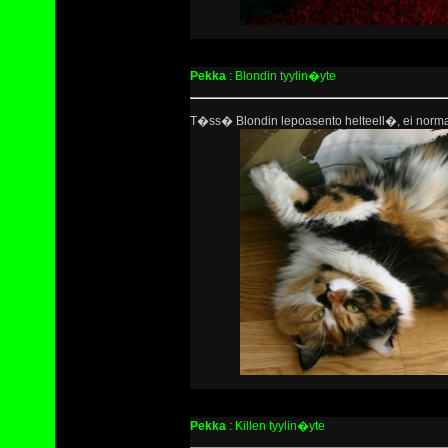
Pekka
: Blondin tyylin�yte
T�ss� Blondin lepoasento helteell�, ei normaa
Pekka
: Killen tyylin�yte