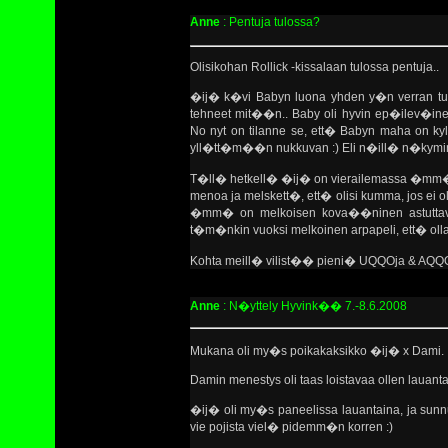
Anne
: Pentuja tulossa?
Olisikohan Rollick -kissalaan tulossa pentuja..
�ij� k�vi Babyn luona yhden y�n verran tuos
tehneet mit��n.. Baby oli hyvin ep�ilev�in
No nyt on tilanne se, ett� Babyn maha on kyl
yll�tt�m��n nukkuvan :) Eli n�ill� n�kymin pe
T�ll� hetkell� �ij� on vierailemassa �mm�n
menoa ja melskett�, ett� olisi kumma, jos ei o
�mm� on melkoisen kova��ninen astuttava 
t�m�nkin vuoksi melkoinen arpapeli, ett� ollak
Kohta meill� vilist�� pieni� UQQOja & AQQOja 
Anne
: N�yttely Hyvink�� 7.-8.6.2008
Mukana oli my�s poikakaksikko �ij� x Dami.
Damin menestys oli taas loistavaa ollen lauant
�ij� oli my�s paneelissa lauantaina, ja sunnu
vie pojista viel� pidemm�n korren :)