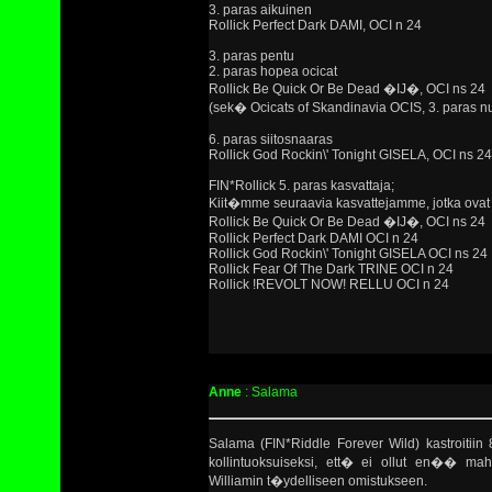
3. paras aikuinen
Rollick Perfect Dark DAMI, OCI n 24
3. paras pentu
2. paras hopea ocicat
Rollick Be Quick Or Be Dead �IJ�, OCI ns 24
(sek� Ocicats of Skandinavia OCIS, 3. paras nu
6. paras siitosnaaras
Rollick God Rockin\' Tonight GISELA, OCI ns 24
FIN*Rollick 5. paras kasvattaja;
Kiit�mme seuraavia kasvattejamme, jotka ovat
Rollick Be Quick Or Be Dead �IJ�, OCI ns 24
Rollick Perfect Dark DAMI OCI n 24
Rollick God Rockin\' Tonight GISELA OCI ns 24
Rollick Fear Of The Dark TRINE OCI n 24
Rollick !REVOLT NOW! RELLU OCI n 24
Anne
: Salama
Salama (FIN*Riddle Forever Wild) kastroitiin
kollintuoksuiseksi, ett� ei ollut en�� ma
Williamin t�ydelliseen omistukseen.