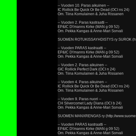
-- Vuoden 10. Paras aikuinen --
IC Rollick Be Quick Or Be Dead (OCI ns 24)
Om. Tiina Komulainen & Juha Rissanen
-- Vuoden 2. Paras kastraatti --
EP&IC D\'manns Kirke (MAN g 09 52)
Om. Pekka Kangas & Anne-Mari Sorvali
SUOMEN ROTUKISSAYHDISTYS ry SUROK (http:
-- Vuoden PARAS kastraatti --
EP&IC D\'manns Kirke (MAN g 09 52)
Om. Pekka Kangas & Anne-Mari Sorvali
-- Vuoden 2. Paras aikuinen --
GIC Rollick Perfect Dark (OCI n 24)
Om. Tiina Komulainen & Juha Rissanen
-- Vuoden 4. Paras aikuinen --
IC Rollick Be Quick Or Be Dead (OCI ns 24)
Om. Tiina Komulainen & Juha Rissanen
-- Vuoden 9. Paras nuori --
CH Silvercomet Lady Diana (OCI b 24)
Om. Pekka Kangas & Anne-Mari Sorvali
SUOMEN MANXRENGAS ry (http://www.suomen
-- Vuoden PARAS kastraatti --
EP&IC D\'manns Kirke (MAN g 09 52)
Om. Pekka Kangas & Anne-Mari Sorvali