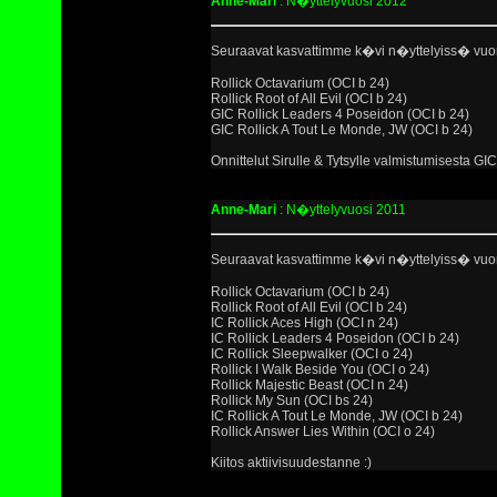
Anne-Mari
: N�yttelyvuosi 2012
Seuraavat kasvattimme k�vi n�yttelyiss� vuo
Rollick Octavarium (OCI b 24)
Rollick Root of All Evil (OCI b 24)
GIC Rollick Leaders 4 Poseidon (OCI b 24)
GIC Rollick A Tout Le Monde, JW (OCI b 24)
Onnittelut Sirulle & Tytsylle valmistumisesta GIC:
Anne-Mari
: N�yttelyvuosi 2011
Seuraavat kasvattimme k�vi n�yttelyiss� vuo
Rollick Octavarium (OCI b 24)
Rollick Root of All Evil (OCI b 24)
IC Rollick Aces High (OCI n 24)
IC Rollick Leaders 4 Poseidon (OCI b 24)
IC Rollick Sleepwalker (OCI o 24)
Rollick I Walk Beside You (OCI o 24)
Rollick Majestic Beast (OCI n 24)
Rollick My Sun (OCI bs 24)
IC Rollick A Tout Le Monde, JW (OCI b 24)
Rollick Answer Lies Within (OCI o 24)
Kiitos aktiivisuudestanne :)