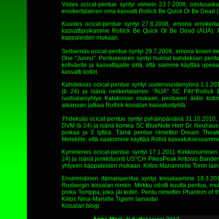
Viides ocicat-pentue syntyi viimein 23.7.2008, odotusai
ensikertalainen oma kasvatti Rollick Be Quick Or Be Dead 
Kuudes ocicat-pentue syntyi 27.8.2008, emona ensikert
kasvattipoikamme Rollick Be Quick Or Be Dead (ÄIJÄ). 
kappaleiden mukaan.
Seitsemäs ocicat-pentue syntyi 29.7.2009, emona toisen ke
One "Junnu". Pentueeseen syntyi huimat kahdeksan pentu
kotiväelle ja kasvattajalle siitä, että saimme käyttää u
kasvatti kotiin.
Kahdeksas ocicat-pentue syntyi uudenvuodenyönä 1.1.20
(b 24) ja isänä nelikertalainen "ÄIJÄ" SC FIN*Rollick
ruotsalaisyhtye Katatonian mukaan, pentueen äidin kotim
aikanaan jatkaa Rollick-kissalan kasvatustyötä.
Yhdeksäs ocicat-pentue syntyi pyhäinpäivänä 31.10.201
DVM (b 24) ja isänä komea SC BlueNote Herr Dr. Neuhaus (b 2
poikaa ja 3 tyttöä. Tämä pentue nimettiin Dream Theate
Melekille, että saatoimme käyttää Rölliä kasvatuksessamm
Kymmenes ocicat-pentue syntyi 17.1.2011 Kirkkonummen 
24) ja isänä jenkkituonti US*CH PikesPeak Antonio Bandera
yhtyeen kappaleiden mukaan. Kiitos Mariannelle Tonin lai
Ensimmäinen itämaispentue syntyi kissalaamme 18.3.201
Rosbergin kissalan nimiin. Mirkku odotti kuutta pentua, mut
poika Tomppa, joka jäi kotiin. Pentu nimettiin Phantom of
Kiitos Nina-Marialle Tigerin lainasta!
Kissalan blogi: