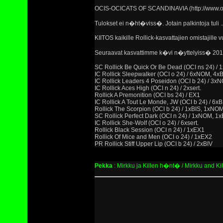
OCIS-OCICATS OF SCANDINAVIA (http://www.oc
Tulokset ei n�ht�viss�. Jotain palkintoja tuli ..
KIITOS kaikille Rollick-kasvattajien omistajille 
Seuraavat kasvattimme k�vi n�yttelyiss� 201
SC Rollick Be Quick Or Be Dead (OCI ns 24) /
IC Rollick Sleepwalker (OCI o 24) / 6xNOM, 4x
IC Rollick Leaders 4 Poseidon (OCI b 24) / 3x
IC Rollick Aces High (OCI n 24) / 2xsert.
Rollick A Premonition (OCI bs 24) / EX1
IC Rollick A Tout Le Monde, JW (OCI b 24) / 6
Rollick The Scorpion (OCI b 24) / 1xBIS, 1xNO
SC Rollick Perfect Dark (OCI n 24) / 1xNOM, 1x
IC Rollick She-Wolf (OCI o 24) / 6xsert.
Rollick Black Session (OCI n 24) / 1xEX1
Rollick Of Mice and Men (OCI o 24) / 1xEX2
PR Rollick Stiff Upper Lip (OCI b 24) / 2xBIV
Pekka
: Mirkku ja Killen h�nt� / Mirkku and Kille