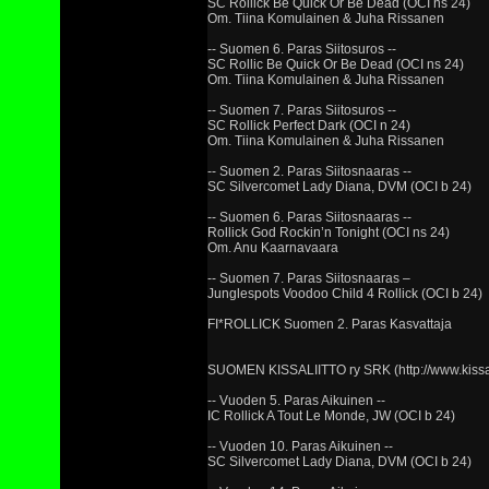
SC Rollick Be Quick Or Be Dead (OCI ns 24)
Om. Tiina Komulainen & Juha Rissanen
-- Suomen 6. Paras Siitosuros --
SC Rollic Be Quick Or Be Dead (OCI ns 24)
Om. Tiina Komulainen & Juha Rissanen
-- Suomen 7. Paras Siitosuros --
SC Rollick Perfect Dark (OCI n 24)
Om. Tiina Komulainen & Juha Rissanen
-- Suomen 2. Paras Siitosnaaras --
SC Silvercomet Lady Diana, DVM (OCI b 24)
-- Suomen 6. Paras Siitosnaaras --
Rollick God Rockin’n Tonight (OCI ns 24)
Om. Anu Kaarnavaara
-- Suomen 7. Paras Siitosnaaras –
Junglespots Voodoo Child 4 Rollick (OCI b 24)
FI*ROLLICK Suomen 2. Paras Kasvattaja
SUOMEN KISSALIITTO ry SRK (http://www.kissalii
-- Vuoden 5. Paras Aikuinen --
IC Rollick A Tout Le Monde, JW (OCI b 24)
-- Vuoden 10. Paras Aikuinen --
SC Silvercomet Lady Diana, DVM (OCI b 24)