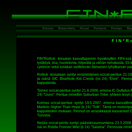
Kissala
Rotuesittely
Kissat
Pentueet
Pentuja
Näy
FIN*R
FIN*Rollick -kissalan kasvattajanimi hyväksyttiin FIFé:s
lystäilyä, iloa, huoletonta, hilpeätä ja vähän riehakasta. E
cymricin sekä solakan viettelevän itämaisen lyhytkarvan par
Rollick -kissalaan syntyi ensimmäinen ocicat-pentue 21.1
ja isänä GIC BlueNote Kid Creole (ns 24) "Elvis". Penn
kappaleista.
Toinen ocicat-pentue syntyi 21.8.2006, emona IC Guttatus 
24) "Uuno". Pentue nimettiin Suburban Tribe -yhteen levyn
Kolmas ocicat-pentue syntyi 19.5.2007, emona kasvattim
Martinic Higher Than Hope (b 24) "Totti". Tämä on molemp
kappaleiden mukaan. Pennut on ansiokkaasti kasvaneet 
Turussa.
Neljäs ocicat-pentu syntyi pääsiäissunnuntaina 23.3.2008 
isä on Riddle Forever Wild (b 24) "Salama". Pennusta nimetti