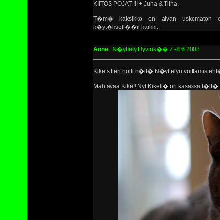
KIITOS POJAT !!! + Juha & Tiina.
T�m� kaksikko on aivan uskomaton esii
k�yt�ksell��n kaikki.
Anne
: N�yttely Hyvink�� 7.-8.6.2008
Kike sitten hoiti n�it� N�yttelyn voittamiste
Mahtavaa Kike!! Nyt Kikell� on kasassa t�lt� v