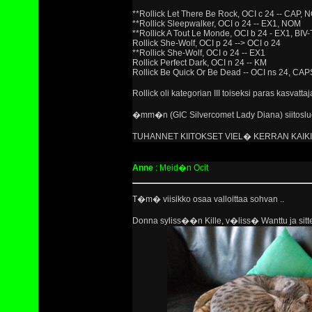
**Rollick Let There Be Rock, OCI c 24 -- CAP,
**Rollick Sleepwalker, OCI o 24 -- EX1, NOM
**Rollick A Tout Le Monde, OCI b 24 - EX1, BIV
Rollick She-Wolf, OCI p 24 --> OCI o 24
**Rollick She-Wolf, OCI o 24 -- EX1
Rollick Perfect Dark, OCI n 24 -- KM
Rollick Be Quick Or Be Dead -- OCI ns 24, 
Rollick oli kategorian III toiseksi paras kasvatta
�mm�n (GIC Silvercomet Lady Diana) siitosluo
TUHANNET KIITOKSET VIEL� KERRAN KAIKIL
Anne
: Meid�n Ocit
T�m� viisikko osaa valloittaa sohvan ..
Donna syliss��n Kille, v�liss� Wanttu ja si