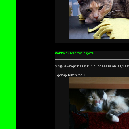
Pekka
: Kiken tyylin�yte
Mit� tekev�t kissat kun huoneessa on 33,4 ast
T�ss� Kiken malli