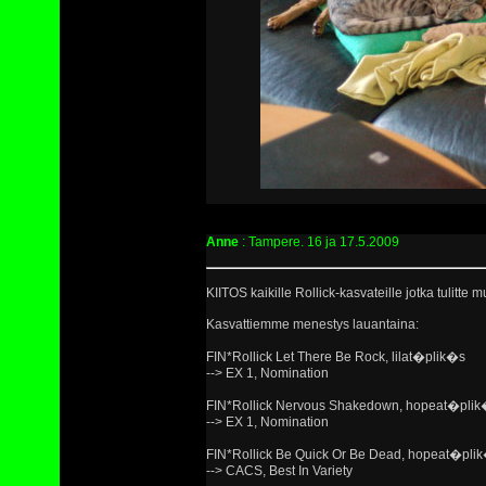
Anne
: Tampere. 16 ja 17.5.2009
KIITOS kaikille Rollick-kasvateille jotka tulit
Kasvattiemme menestys lauantaina:
FIN*Rollick Let There Be Rock, lilat�plik�s
--> EX 1, Nomination
FIN*Rollick Nervous Shakedown, hopeat�pli
--> EX 1, Nomination
FIN*Rollick Be Quick Or Be Dead, hopeat�pli
--> CACS, Best In Variety