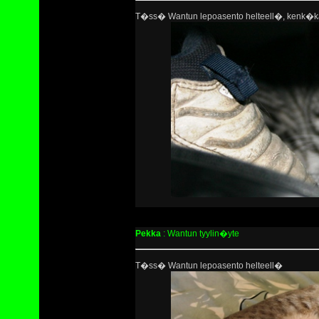
T�ss� Wantun lepoasento helteell�, kenk�k
Pekka
: Wantun tyylin�yte
T�ss� Wantun lepoasento helteell�