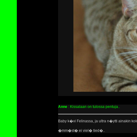
Anne
: Kissalaan on tulossa pentuja..
Baby k�vi Felinassa, ja ultra n�ytti ainakin kol
�mm�st� ei viel� tied�..