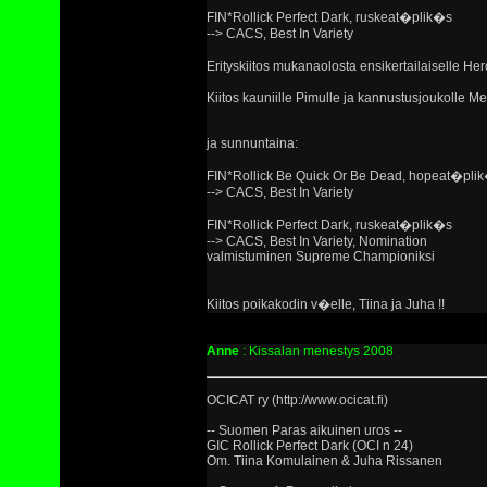
FIN*Rollick Perfect Dark, ruskeat�plik�s
--> CACS, Best In Variety
Erityskiitos mukanaolosta ensikertailaiselle Her
Kiitos kauniille Pimulle ja kannustusjoukolle Mer
ja sunnuntaina:
FIN*Rollick Be Quick Or Be Dead, hopeat�pli
--> CACS, Best In Variety
FIN*Rollick Perfect Dark, ruskeat�plik�s
--> CACS, Best In Variety, Nomination
valmistuminen Supreme Championiksi
Kiitos poikakodin v�elle, Tiina ja Juha !!
Anne
: Kissalan menestys 2008
OCICAT ry (http://www.ocicat.fi)
-- Suomen Paras aikuinen uros --
GIC Rollick Perfect Dark (OCI n 24)
Om. Tiina Komulainen & Juha Rissanen