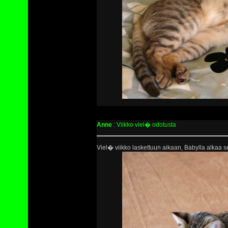
Anne
: Viikko viel� odotusta
Viel� viikko laskettuun aikaan, Babylla alkaa