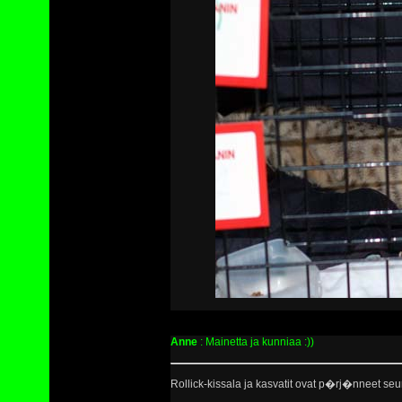
Anne
: Mainetta ja kunniaa :))
Rollick-kissala ja kasvatit ovat p�rj�nneet seu