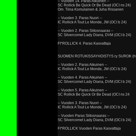
-- Vuoden 14. Paras Aikuinen --
SC Rollick Be Quick Or Be Dead (OCI ns 24)
Om. Tiina Komulainen & Juha Rissanen
-- Vuoden 3. Paras Nuori --
IC Rollick A Tout Le Monde, JW (OCI b 24)
-- Vuoden 2. Paras Siitosnaaras –
SC Silvercomet Lady Diana, DVM (OCI b 24)
FI*ROLLICK 4. Paras Kasvattaja
SUOMEN ROTUKISSAYHDISTYS ry SUROK (http:
-- Vuoden 2. Paras Aikuinen --
IC Rollick A Tout Le Monde, JW (OCI b 24)
-- Vuoden 4. Paras Aikuinen --
SC Silvercomet Lady Diana, DVM (OCI b 24)
-- Vuoden 5. Paras Aikuinen --
SC Rollick Be Quick Or Be Dead (OCI ns 24
-- Vuoden 3. Paras Nuori --
IC Rollick A Tout Le Monde, JW (OCI b 24)
-- Vuoden Paras Siitosnaaras --
SC Silvercomet Lady Diana, DVM (OCI b 24)
FI*ROLLICK Vuoden Paras Kasvattaja