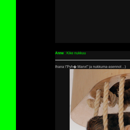
Anne
: Kike nukkuu
Ihana \"Pyh� Manx\" ja nukkuma-asennot ..:)