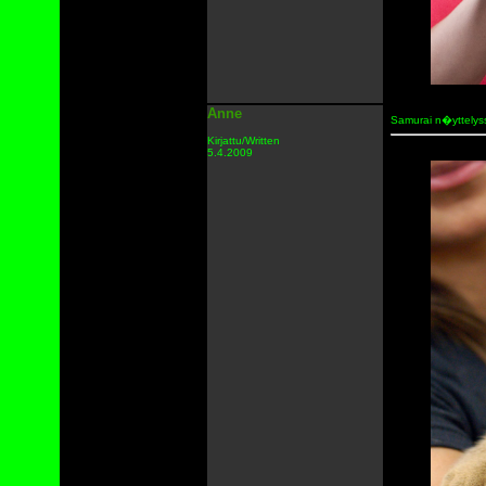
Anne
Samurai n�yttely
Kirjattu/Written
5.4.2009