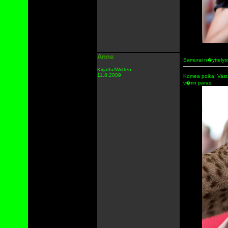
Anne
Samurai n�yttelys
Kirjattu/Written
11.8.2009
Komea poika! Vasta
v�rin paras.