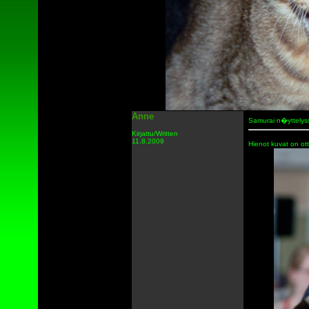
Anne
Samurai n�yttelys
Kirjattu/Written
11.8.2009
Hienot kuvat on o