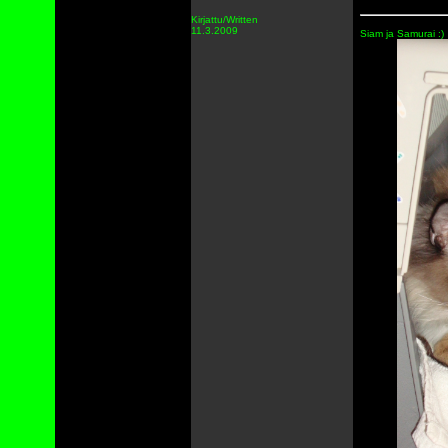
Kirjattu/Written
11.3.2009
Siam ja Samurai :)