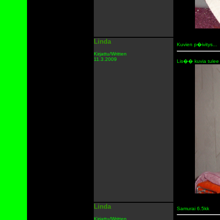
Linda
Kuvien p�ivitys...
Kirjattu/Written
11.3.2009
Lis�� kuvia tulee 
Linda
Samurai 6.5kk
Kirjattu/Written