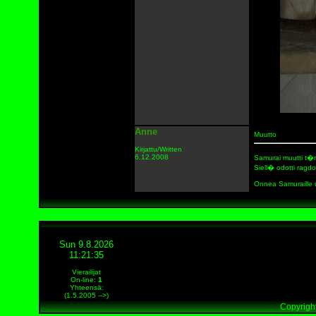
Anne
Muutto
Kirjattu/Written
6.12.2008
Samurai muutti t�
Siell� odotti ragdo
Onnea Samuraille u
Sun 9.8.2026
11:21:35
Vierailijat
On-line
:
1
Yhteensä:
(1.5.2005 -->)
Copyright