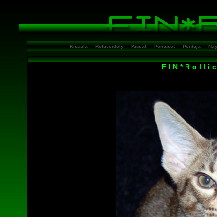
Kissala
Rotuesittely
Kissat
Pentueet
Pentuja
Näy
FIN*Rolli