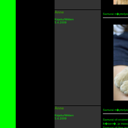
Anne
Samurai n�yttely
Kirjattu/Written
5.4.2009
Anne
Samurai n�yttely
Kirjattu/Written
5.4.2009
Samurai oli ensim
ik�isen�, ja massa
Samurai oli liian 