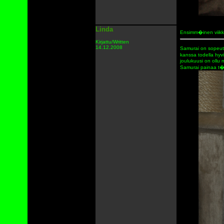
Linda
Ensimm�inen viikk
Kirjattu/Written
14.12.2008
Samurai on sopeutu
kanssa todella hyvi
joulukuusi on ollu 
Samurai painaa t�