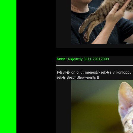
Anne
: N�yttely 2811-29112009
Tytsyll� on ollut menestyksek�s viikonloppu
sek� BestInShow-pentu !!