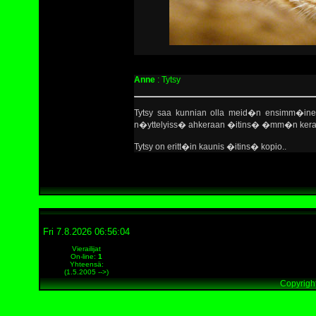
Anne
: Tytsy
Tytsy saa kunnian olla meid�n ensimm�ine
n�yttelyiss� ahkeraan �itins� �mm�n kera
Tytsy on eritt�in kaunis �itins� kopio..
Fri 7.8.2026 06:56:04
Vierailijat
On-line
:
1
Yhteensä:
(1.5.2005 -->)
Copyright