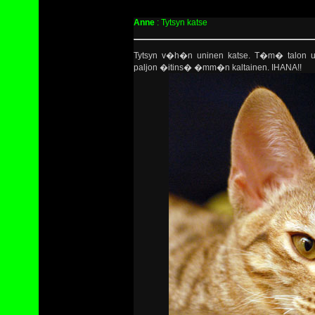
Anne
: Tytsyn katse
Tytsyn v�h�n uninen katse. T�m� talon uu
paljon �itins� �mm�n kaltainen. IHANA!!