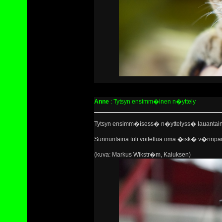
Anne
: Tytsyn ensimm�inen n�yttely
Tytsyn ensimm�isess� n�yttelyss� lauantaina
Sunnuntaina tuli voitettua oma �isk� v�rinpar
(kuva: Markus Wikstr�m, Kaiuksen)