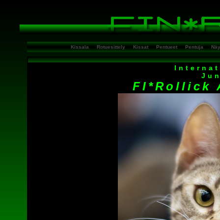
Kissala
Rotuesittely
Kissat
Pentueet
Pentuja
Näy
Interna
Jun
FI*Rollick