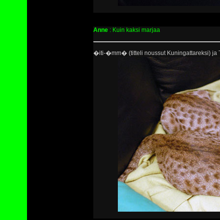
Anne
: Kuin kaksi marjaa
�iti-�mm� (titteli noussut Kuningattareksi) ja 