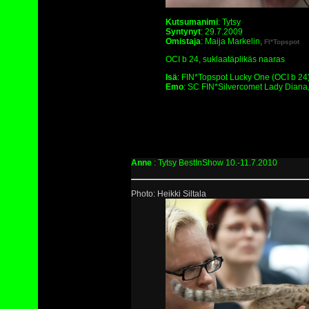
Kutsumanimi
: Tytsy
Syntynyt
: 29.7.2009
Omistaja
: Maija Markelin,
FI*Topspot
OCI b 24, suklaatäplikäs naaras
Isä
: FIN*Topspot Lucky One (OCI b 24)
Emo
: SC FIN*Silvercomet Lady Diana
Anne
: Tytsy BestInShow 10.-11.7.2010
Photo: Heikki Siltala